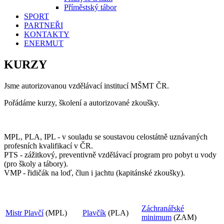
Příměstský tábor
SPORT
PARTNEŘI
KONTAKTY
ENERMUT
KURZY
Jsme autorizovanou vzdělávací institucí MŠMT ČR.
Pořádáme kurzy, školení a autorizované zkoušky.
MPL, PLA, IPL - v souladu se soustavou celostátně uznávaných
profesních kvalifikací v ČR.
PTS - zážitkový, preventivně vzdělávací program pro pobyt u vody
(pro školy a tábory).
VMP - řidičák na loď, člun i jachtu (kapitánské zkoušky).
Záchranářské
Mistr Plavčí
(MPL)
Plavčík
(PLA)
minimum
(ZAM)