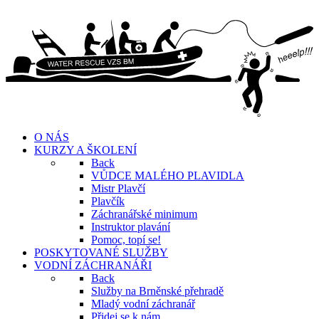
O NÁS
KURZY A ŠKOLENÍ
Back
VŮDCE MALÉHO PLAVIDLA
Mistr Plavčí
Plavčík
Záchranářské minimum
Instruktor plavání
Pomoc, topí se!
POSKYTOVANÉ SLUŽBY
VODNÍ ZÁCHRANÁŘI
Back
Služby na Brněnské přehradě
Mladý vodní záchranář
Přidej se k nám