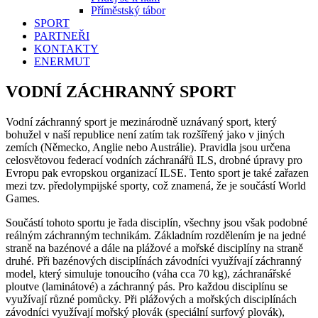
Příměstský tábor
SPORT
PARTNEŘI
KONTAKTY
ENERMUT
VODNÍ ZÁCHRANNÝ SPORT
Vodní záchranný sport je mezinárodně uznávaný sport, který
bohužel v naší republice není zatím tak rozšířený jako v jiných
zemích (Německo, Anglie nebo Austrálie). Pravidla jsou určena
celosvětovou federací vodních záchranářů ILS, drobné úpravy pro
Evropu pak evropskou organizací ILSE. Tento sport je také zařazen
mezi tzv. předolympijské sporty, což znamená, že je součástí World
Games.
Součástí tohoto sportu je řada disciplín, všechny jsou však podobné
reálným záchranným technikám. Základním rozdělením je na jedné
straně na bazénové a dále na plážové a mořské disciplíny na straně
druhé. Při bazénových disciplínách závodníci využívají záchranný
model, který simuluje tonoucího (váha cca 70 kg), záchranářské
ploutve (laminátové) a záchranný pás. Pro každou disciplínu se
využívají různé pomůcky. Při plážových a mořských disciplínách
závodníci využívají mořský plovák (speciální surfový plovák),