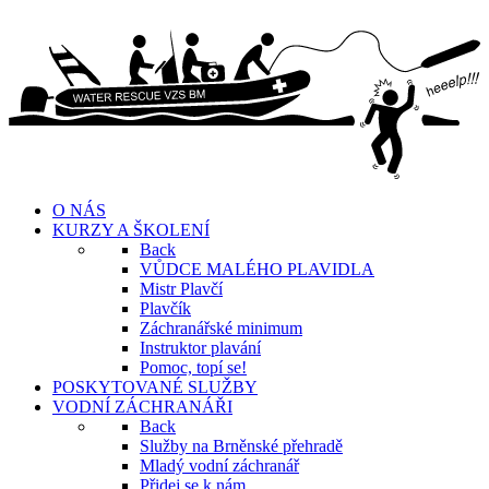
O NÁS
KURZY A ŠKOLENÍ
Back
VŮDCE MALÉHO PLAVIDLA
Mistr Plavčí
Plavčík
Záchranářské minimum
Instruktor plavání
Pomoc, topí se!
POSKYTOVANÉ SLUŽBY
VODNÍ ZÁCHRANÁŘI
Back
Služby na Brněnské přehradě
Mladý vodní záchranář
Přidej se k nám