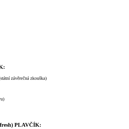
ÍK:
(státní závěrečná zkouška)
vu)
refresh) PLAVČÍK: