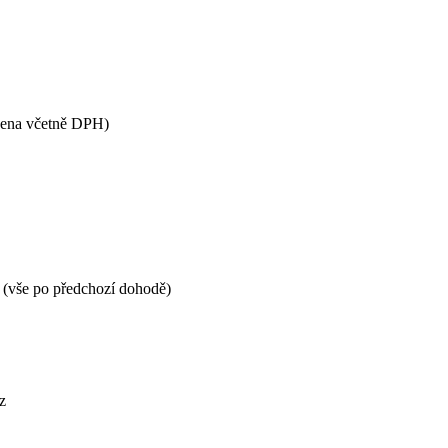
(cena včetně DPH)
h (vše po předchozí dohodě)
z