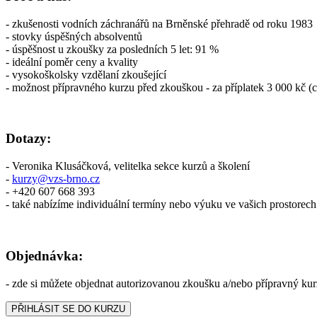
- zkušenosti vodních záchranářů na Brněnské přehradě od roku 1983
- stovky úspěšných absolventů
- úspěšnost u zkoušky za posledních 5 let: 91 %
- ideální poměr ceny a kvality
- vysokoškolsky vzdělaní zkoušející
- možnost přípravného kurzu před zkouškou - za příplatek 3 000 kč 
Dotazy:
- Veronika Klusáčková, velitelka sekce kurzů a školení
-
kurzy@vzs-brno.cz
- +420 607 668 393
- také nabízíme individuální termíny nebo výuku ve vašich prostorec
Objednávka:
- zde si můžete objednat autorizovanou zkoušku a/nebo přípravný kur