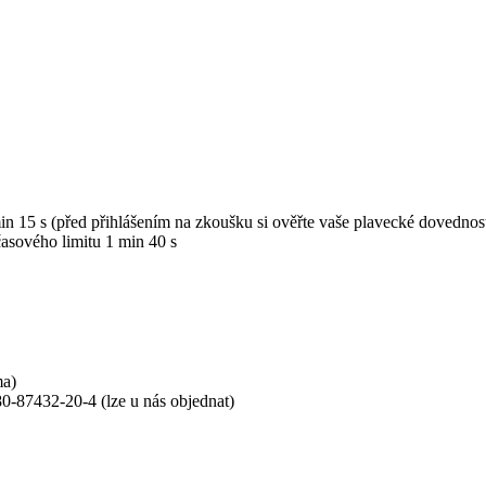
 15 s (před přihlášením na zkoušku si ověřte vaše plavecké dovednost
časového limitu 1 min 40 s
ma)
80-87432-20-4 (lze u nás objednat)