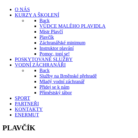
O NÁS
KURZY A ŠKOLENÍ
Back
VŮDCE MALÉHO PLAVIDLA
Mistr Plavčí
Plavčík
Záchranářské minimum
Instruktor plavání
Pomoc, topí se!
POSKYTOVANÉ SLUŽBY
VODNÍ ZÁCHRANÁŘI
Back
Služby na Brněnské přehradě
Mladý vodní záchranář
Přidej se k nám
Příměstský tábor
SPORT
PARTNEŘI
KONTAKTY
ENERMUT
PLAVČÍK