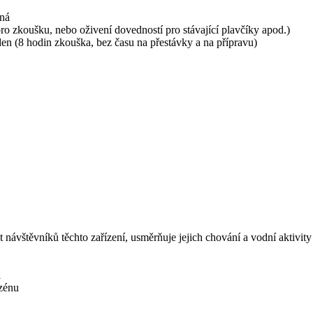
ená
 pro zkoušku, nebo oživení dovedností pro stávající plavčíky apod.)
den (8 hodin zkouška, bez času na přestávky a na přípravu)
 návštěvníků těchto zařízení, usměrňuje jejich chování a vodní aktivity
i
azénu