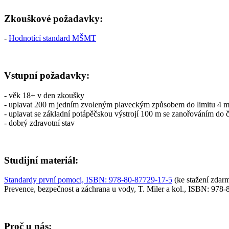
Zkouškové požadavky:
-
Hodnotící standard MŠMT
Vstupní požadavky:
- věk 18+ v den zkoušky
- uplavat 200 m jedním zvoleným plaveckým způsobem do limitu 4 min
- uplavat se základní potápěčskou výstrojí 100 m se zanořováním do 
- dobrý zdravotní stav
Studijní materiál:
Standardy první pomoci, ISBN: 978-80-87729-17-5
(ke stažení zdar
Prevence, bezpečnost a záchrana u vody, T. Miler a kol., ISBN: 978-
Proč u nás: