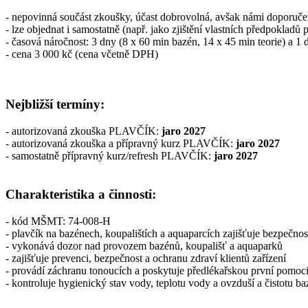
- nepovinná součást zkoušky, účast dobrovolná, avšak námi doporuč
- lze objednat i samostatně (např. jako zjištění vlastních předpokladů
- časová náročnost: 3 dny (8 x 60 min bazén, 14 x 45 min teorie) a 1 
- cena 3 000 kč (cena včetně DPH)
Nejbližší termíny:
- autorizovaná zkouška PLAVČÍK:
jaro 2027
- autorizovaná zkouška a přípravný kurz PLAVČÍK:
jaro 2027
- samostatně přípravný kurz/refresh PLAVČÍK:
jaro 2027
Charakteristika a činnosti:
- kód MŠMT: 74-008-H
- plavčík na bazénech, koupalištích a aquaparcích zajišťuje bezpečnost
- vykonává dozor nad provozem bazénů, koupališť a aquaparků
- zajišťuje prevenci, bezpečnost a ochranu zdraví klientů zařízení
- provádí záchranu tonoucích a poskytuje předlékařskou první pomoc
- kontroluje hygienický stav vody, teplotu vody a ovzduší a čistotu b