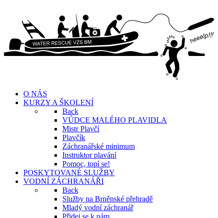
O NÁS
KURZY A ŠKOLENÍ
Back
VŮDCE MALÉHO PLAVIDLA
Mistr Plavčí
Plavčík
Záchranářské minimum
Instruktor plavání
Pomoc, topí se!
POSKYTOVANÉ SLUŽBY
VODNÍ ZÁCHRANÁŘI
Back
Služby na Brněnské přehradě
Mladý vodní záchranář
Přidej se k nám