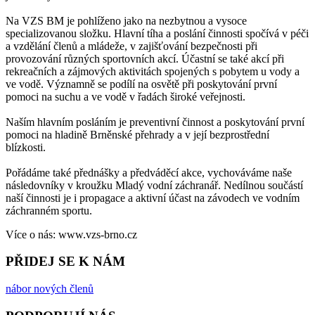
Na VZS BM je pohlíženo jako na nezbytnou a vysoce
specializovanou složku. Hlavní tíha a poslání činnosti spočívá v péči
a vzdělání členů a mládeže, v zajišťování bezpečnosti při
provozování různých sportovních akcí. Účastní se také akcí při
rekreačních a zájmových aktivitách spojených s pobytem u vody a
ve vodě. Významně se podílí na osvětě při poskytování první
pomoci na suchu a ve vodě v řadách široké veřejnosti.
Naším hlavním posláním je preventivní činnost a poskytování první
pomoci na hladině Brněnské přehrady a v její bezprostřední
blízkosti.
Pořádáme také přednášky a předváděcí akce, vychováváme naše
následovníky v kroužku Mladý vodní záchranář. Nedílnou součástí
naší činnosti je i propagace a aktivní účast na závodech ve vodním
záchranném sportu.
Více o nás: www.vzs-brno.cz
PŘIDEJ SE K NÁM
nábor nových členů