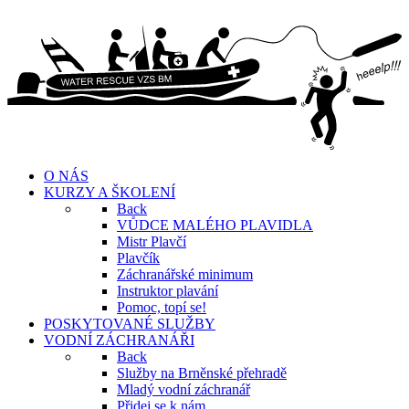
O NÁS
KURZY A ŠKOLENÍ
Back
VŮDCE MALÉHO PLAVIDLA
Mistr Plavčí
Plavčík
Záchranářské minimum
Instruktor plavání
Pomoc, topí se!
POSKYTOVANÉ SLUŽBY
VODNÍ ZÁCHRANÁŘI
Back
Služby na Brněnské přehradě
Mladý vodní záchranář
Přidej se k nám