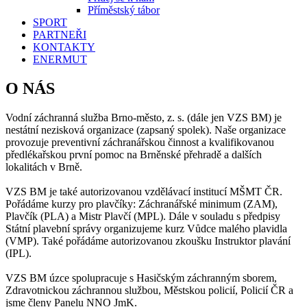
Příměstský tábor
SPORT
PARTNEŘI
KONTAKTY
ENERMUT
O NÁS
Vodní záchranná služba Brno-město, z. s. (dále jen VZS BM) je
nestátní nezisková organizace (zapsaný spolek). Naše organizace
provozuje preventivní záchranářskou činnost a kvalifikovanou
předlékařskou první pomoc na Brněnské přehradě a dalších
lokalitách v Brně.
VZS BM je také autorizovanou vzdělávací institucí MŠMT ČR.
Pořádáme kurzy pro plavčíky: Záchranářské minimum (ZAM),
Plavčík (PLA) a Mistr Plavčí (MPL). Dále v souladu s předpisy
Státní plavební správy organizujeme kurz Vůdce malého plavidla
(VMP). Také pořádáme autorizovanou zkoušku Instruktor plavání
(IPL).
VZS BM úzce spolupracuje s Hasičským záchranným sborem,
Zdravotnickou záchrannou službou, Městskou policií, Policií ČR a
jsme členy Panelu NNO JmK.